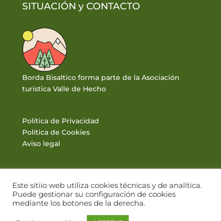
SITUACIÓN y
CONTACTO
Borda Bisaltico forma parte de la Asociación
turística Valle de Hecho
Política de Privacidad
Política de Cookies
Aviso legal
Este sitiio web utiliza cookies técnicas y de analítica.
Puede gestionar su configuración de cookies
mediante los botones de la derecha.
© BORDA BISALTICO 2017. VALLE DE HECHO · PIRINEOS |