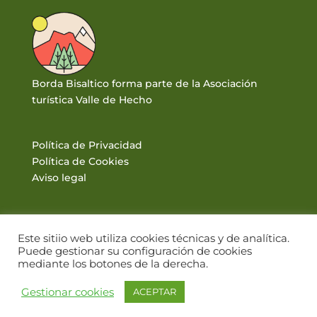
Borda Bisaltico forma parte de la Asociación
turística Valle de Hecho
Política de Privacidad
Política de Cookies
Aviso legal
Este sitiio web utiliza cookies técnicas y de analítica.
Puede gestionar su configuración de cookies
mediante los botones de la derecha.
© BORDA BISALTICO 2017. VALLE DE HECHO · PIRINEOS |
Gestionar cookies
ACEPTAR
DISEÑO WEB: WWW.PIRINEUM.ES