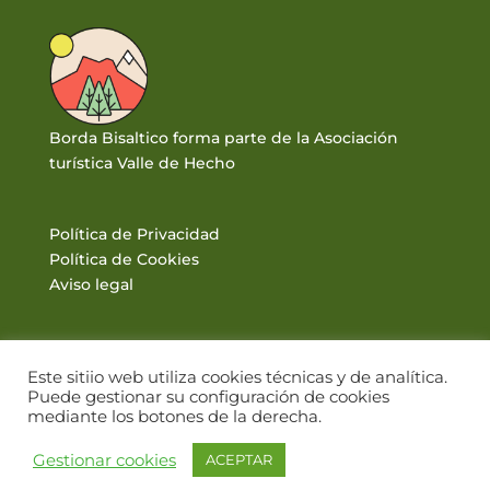
Borda Bisaltico forma parte de la Asociación
turística Valle de Hecho
Política de Privacidad
Política de Cookies
Aviso legal
Este sitiio web utiliza cookies técnicas y de analítica.
Puede gestionar su configuración de cookies
mediante los botones de la derecha.
© BORDA BISALTICO 2017. VALLE DE HECHO · PIRINEOS |
Gestionar cookies
ACEPTAR
DISEÑO WEB: WWW.PIRINEUM.ES