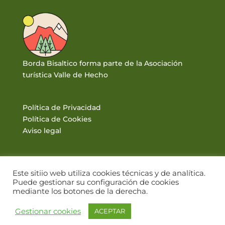
Borda Bisaltico forma parte de la Asociación
turística Valle de Hecho
Política de Privacidad
Política de Cookies
Aviso legal
Este sitiio web utiliza cookies técnicas y de analítica.
Puede gestionar su configuración de cookies
mediante los botones de la derecha.
© BORDA BISALTICO 2017. VALLE DE HECHO · PIRINEOS |
Gestionar cookies
ACEPTAR
DISEÑO WEB: WWW.PIRINEUM.ES