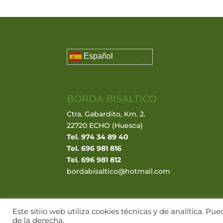
Español
BORDA BISALTICO
Ctra. Gabardito, Km. 2.
22720 ECHO (Huesca)
Tel. 974 34 89 40
Tel. 696 981 816
Tel. 696 981 812
bordabisaltico@hotmail.com
Este sitiio web utiliza cookies técnicas y de analítica. 
de la derecha.
© BORDA BISALTICO 2017. VALLE DE HECHO · PI