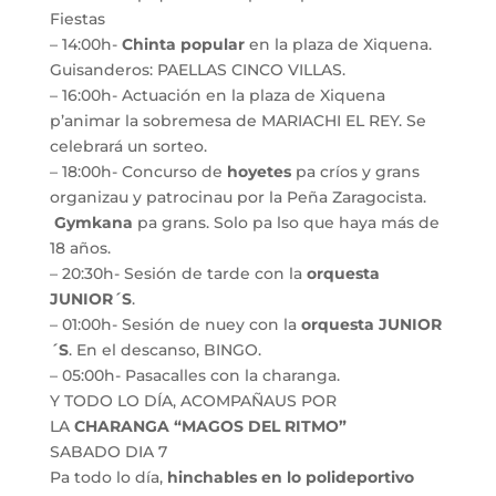
Fiestas
– 14:00h-
Chinta popular
en la plaza de Xiquena.
Guisanderos: PAELLAS CINCO VILLAS.
– 16:00h- Actuación en la plaza de Xiquena
p’animar la sobremesa de MARIACHI EL REY. Se
celebrará un sorteo.
– 18:00h- Concurso de
hoyetes
pa críos y grans
organizau y patrocinau por la Peña Zaragocista.
Gymkana
pa grans. Solo pa lso que haya más de
18 años.
– 20:30h- Sesión de tarde con la
orquesta
JUNIOR´S
.
– 01:00h- Sesión de nuey con la
orquesta JUNIOR
´S
. En el descanso, BINGO.
– 05:00h- Pasacalles con la charanga.
Y TODO LO DÍA, ACOMPAÑAUS POR
LA
CHARANGA “MAGOS DEL RITMO”
SABADO DIA 7
Pa todo lo día,
hinchables en lo polideportivo