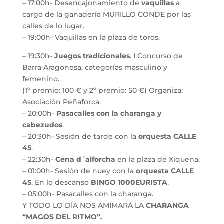
– 17:00h- Desencajonamiento de
vaquillas
a
cargo de la ganadería MURILLO CONDE por las
calles de lo lugar.
– 19:00h- Vaquillas en la plaza de toros.
– 19:30h-
Juegos tradicionales
. I Concurso de
Barra Aragonesa, categorías masculino y
femenino.
(1º premio: 100 € y 2º premio: 50 €) Organiza:
Asociación Peñaforca.
– 20:00h-
Pasacalles con la charanga y
cabezudos
.
– 20:30h- Sesión de tarde con la
orquesta CALLE
45
.
– 22:30h-
Cena d´alforcha
en la plaza de Xiquena.
– 01:00h- Sesión de nuey con la
orquesta CALLE
45
. En lo descanso
BINGO 1000EURISTA
.
– 05:00h- Pasacalles con la charanga.
Y TODO LO DÍA NOS AMIMARÁ LA
CHARANGA
“MAGOS DEL RITMO”.