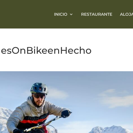
INICIO
RESTAURANTE
ALOJ
llesOnBikeenHecho