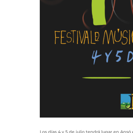
Los días 4 y 5 de julio tendrá lugar en Ansó e