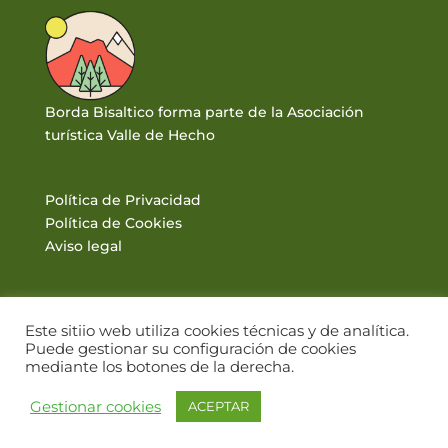
Borda Bisaltico forma parte de la Asociación
turística Valle de Hecho
Política de Privacidad
Política de Cookies
Aviso legal
Este sitiio web utiliza cookies técnicas y de analítica.
Puede gestionar su configuración de cookies
mediante los botones de la derecha.
© BORDA BISALTICO 2017. VALLE DE HECHO · PIRINEOS |
Gestionar cookies
ACEPTAR
DISEÑO WEB: WWW.PIRINEUM.ES