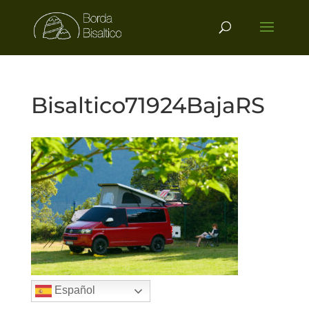
Bisaltico71924BajaRS
Español