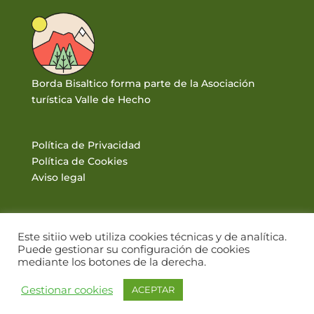
Borda Bisaltico forma parte de la Asociación
turística Valle de Hecho
Política de Privacidad
Política de Cookies
Aviso legal
Este sitiio web utiliza cookies técnicas y de analítica.
Puede gestionar su configuración de cookies
mediante los botones de la derecha.
© BORDA BISALTICO 2017. VALLE DE HECHO · PIRINEOS |
Gestionar cookies
ACEPTAR
DISEÑO WEB: WWW.PIRINEUM.ES