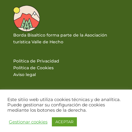
Borda Bisaltico forma parte de la Asociación
turística Valle de Hecho
Política de Privacidad
Política de Cookies
Aviso legal
Este sitiio web utiliza cookies técnicas y de analítica.
Puede gestionar su configuración de cookies
mediante los botones de la derecha.
© BORDA BISALTICO 2017. VALLE DE HECHO · PIRINEOS |
Gestionar cookies
ACEPTAR
DISEÑO WEB: WWW.PIRINEUM.ES