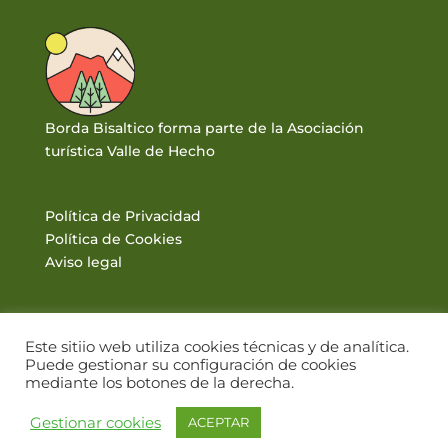
Borda Bisaltico forma parte de la Asociación
turística Valle de Hecho
Política de Privacidad
Política de Cookies
Aviso legal
Este sitiio web utiliza cookies técnicas y de analítica.
Puede gestionar su configuración de cookies
mediante los botones de la derecha.
© BORDA BISALTICO 2017. VALLE DE HECHO · PIRINEOS |
Gestionar cookies
ACEPTAR
DISEÑO WEB: WWW.PIRINEUM.ES