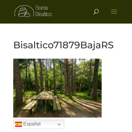
Bisaltico71879BajaRS
Español